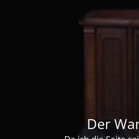
Der War
Da ich die Seite se