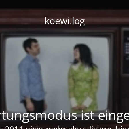
koewi.log
tungsmodus ist einge
it 2011 nicht mehr aktualisiere, hi