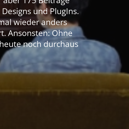
e Designs und PlugIns.
mal wieder anders
ert. Ansonsten: Ohne
h heute noch durchaus