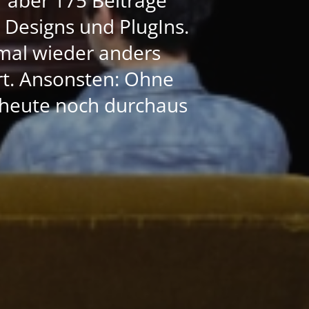
e Designs und PlugIns.
mal wieder anders
ert. Ansonsten: Ohne
h heute noch durchaus