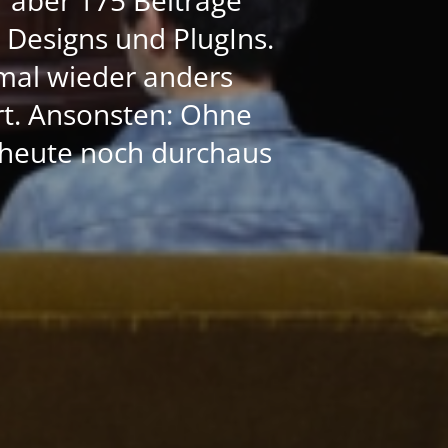
e Designs und PlugIns.
mal wieder anders
ert. Ansonsten: Ohne
h heute noch durchaus