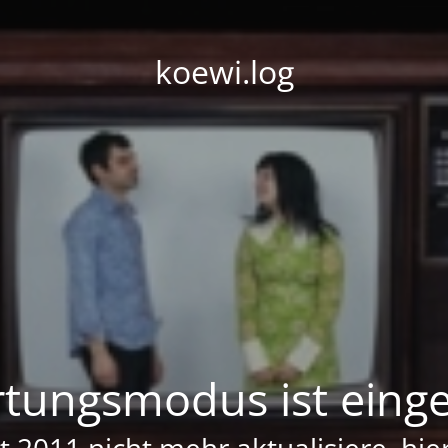
koewi.log
tungsmodus ist einge
it 2011 nicht mehr aktualisiere, hi