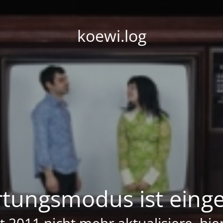
koewi.log
tungsmodus ist einge
it 2011 nicht mehr aktualisiere, hi