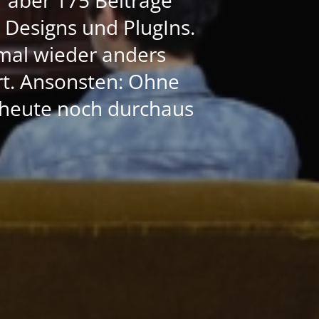
e Designs und PlugIns.
mal wieder anders
ert. Ansonsten: Ohne
h heute noch durchaus