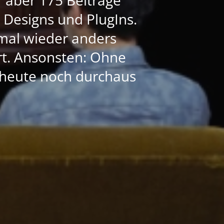
e Designs und PlugIns.
mal wieder anders
ert. Ansonsten: Ohne
h heute noch durchaus