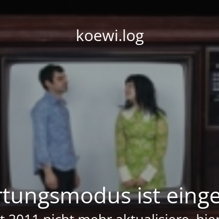
koewi.log
tungsmodus ist einge
it 2011 nicht mehr aktualisiere, hi