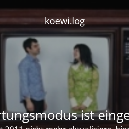
koewi.log
tungsmodus ist einge
it 2011 nicht mehr aktualisiere, hi