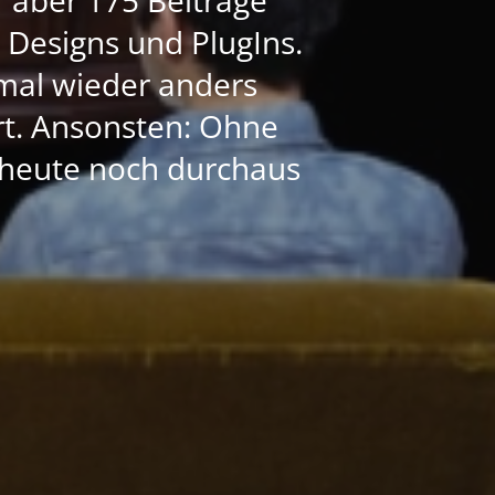
e Designs und PlugIns.
mal wieder anders
ert. Ansonsten: Ohne
h heute noch durchaus