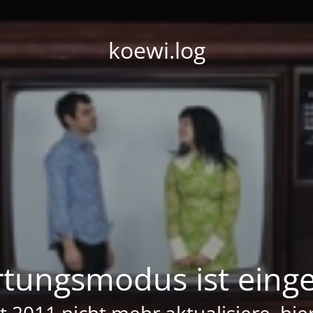
koewi.log
tungsmodus ist einge
it 2011 nicht mehr aktualisiere, hi