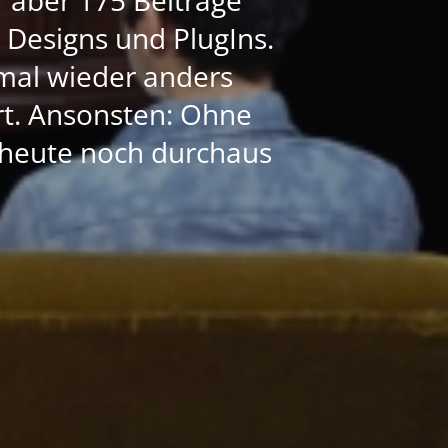
e Designs und PlugIns.
mal wieder anders
ert. Ansonsten: Ohne
h heute noch durchaus