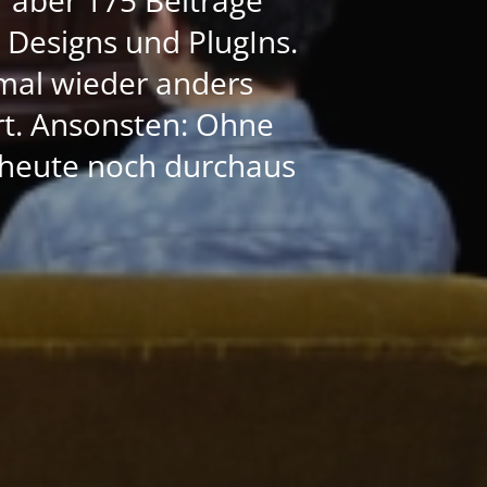
e Designs und PlugIns.
mal wieder anders
ert. Ansonsten: Ohne
h heute noch durchaus