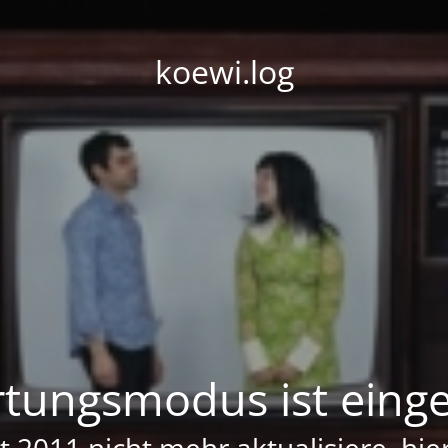
koewi.log
tungsmodus ist einge
it 2011 nicht mehr aktualisiere, hi