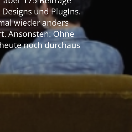
e Designs und PlugIns.
mal wieder anders
ert. Ansonsten: Ohne
h heute noch durchaus