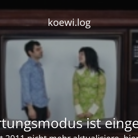
koewi.log
tungsmodus ist einge
it 2011 nicht mehr aktualisiere, hi