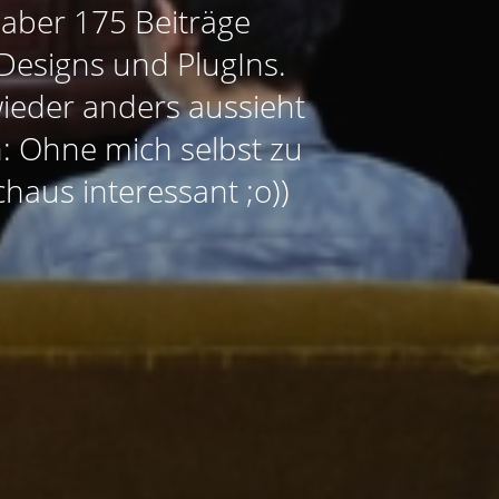
r aber 175 Beiträge
e Designs und PlugIns.
ieder anders aussieht
n: Ohne mich selbst zu
haus interessant ;o))