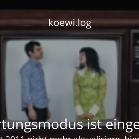
koewi.log
tungsmodus ist einge
it 2011 nicht mehr aktualisiere, hi