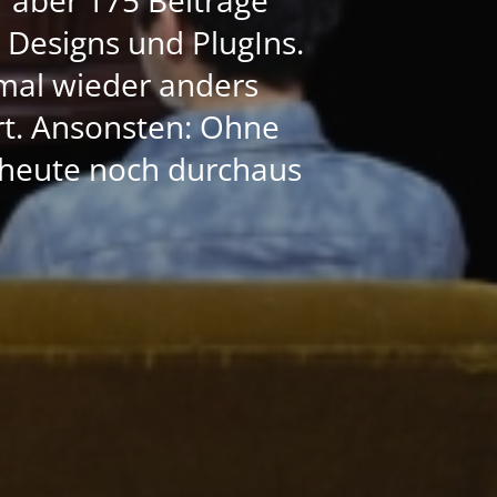
e Designs und PlugIns.
mal wieder anders
ert. Ansonsten: Ohne
h heute noch durchaus